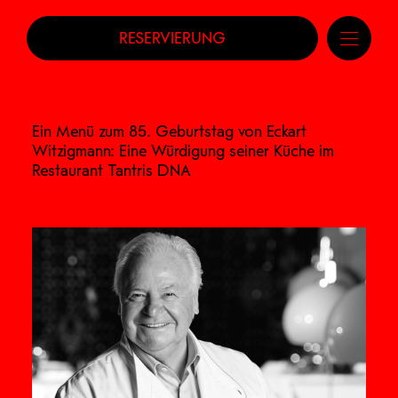
RESERVIERUNG
Ein Menü zum 85. Geburtstag von Eckart
Witzigmann: Eine Würdigung seiner Küche im
Restaurant Tantris DNA