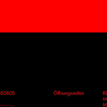
7 80805
Öffnungszeiten
R
M
M