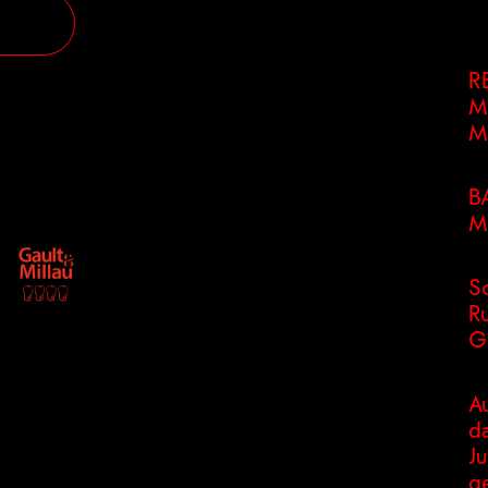
R
M
M
B
M
S
R
G
Au
da
Ju
g