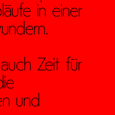
äufe in einer
undern.
auch Zeit für
die
en und