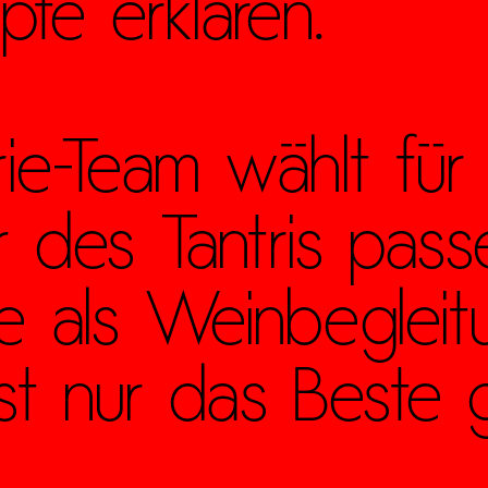
pte erklären.
ie-Team wählt für
r des Tantris pas
 als Weinbegleitu
ist nur das Beste 