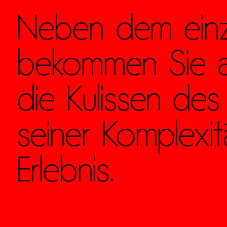
Neben dem einzig
bekommen Sie a
die Kulissen des 
is.de
oder
seiner Komplexit
Erlebnis.