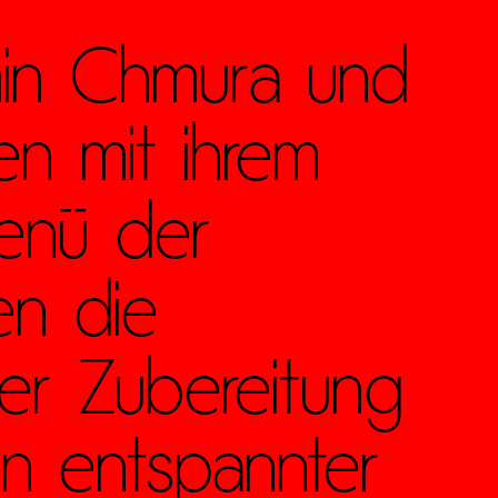
min Chmura und
en mit ihrem
Menü der
en die
er Zubereitung
n entspannter