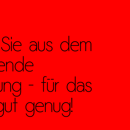
 Sie aus dem
sende
ng - für das
gut genug!