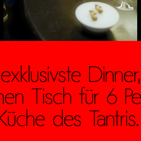
 exklusivste Dinn
inen Tisch für 6 P
Küche des Tantris.