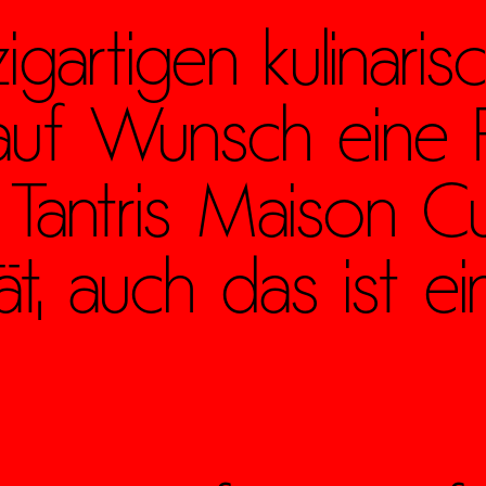
artigen kulinarisc
uf Wunsch eine F
Tantris Maison Culi
ät, auch das ist ei