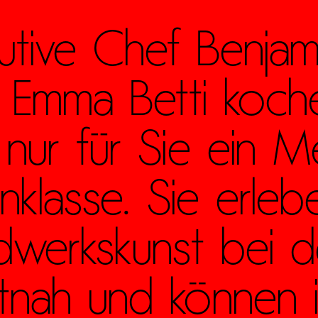
cutive Chef Benja
e Emma Betti koch
 nur für Sie ein 
nklasse. Sie erleb
ndwerkskunst bei d
tnah und können i