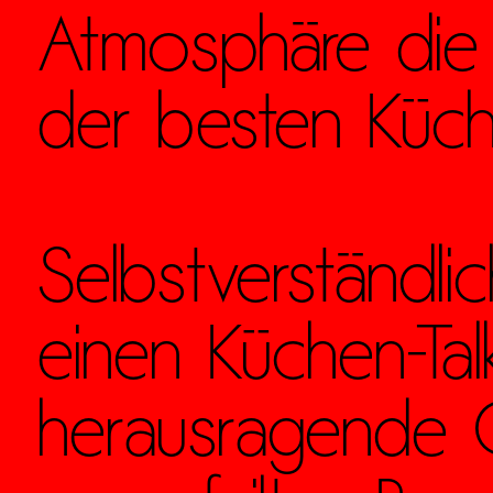
Atmosphäre die f
der besten Küc
Selbstverständli
einen Küchen-Tal
herausragende Q