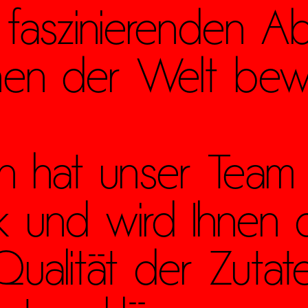
aszinierenden Abl
hen der Welt bew
ch hat unser Team 
k und wird Ihnen 
ualität der Zutat